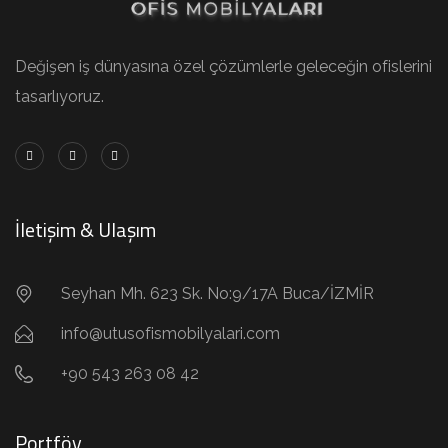
Değişen iş dünyasına özel çözümlerle geleceğin ofislerini
tasarlıyoruz.
İletişim & Ulaşım
Seyhan Mh. 623 Sk. No:9/17A Buca/İZMİR
info@utusofismobilyalari.com
+90 543 263 08 42
Portföy