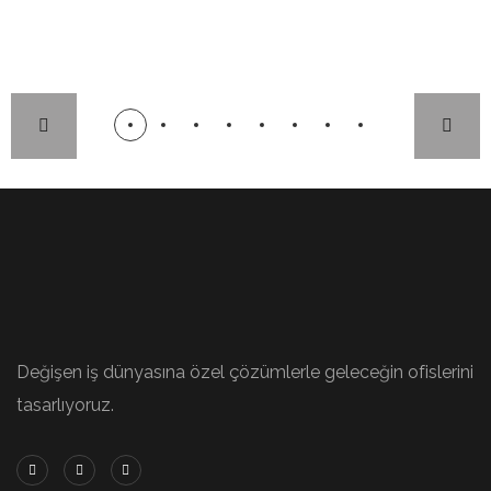
x
Wo
Wo
Wo
Wo
rk
rk
rk
rk
ÇA
ÇA
ÇA
LIŞ
LIŞ
LIŞ
ÇA
MA
MA
MA
LIŞ
GRU
GRU
GRU
MA
PLA
PLA
PLA
GRU
RI
RI
RI
PLA
RI
Değişen iş dünyasına özel çözümlerle geleceğin ofislerini
tasarlıyoruz.