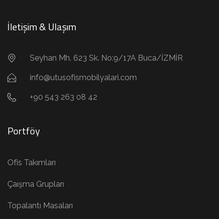
İletişim & Ulaşım
Seyhan Mh. 623 Sk. No:9/17A Buca/İZMİR
info@utusofismobilyalari.com
+90 543 263 08 42
Portföy
Ofis Takımları
Çaışma Grupları
Topalantı Masaları