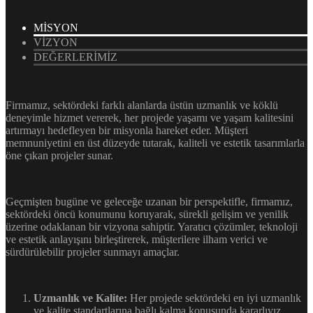
MİSYON
VİZYON
DEĞERLERİMİZ
Firmamız, sektördeki farklı alanlarda üstün uzmanlık ve köklü
deneyimle hizmet vererek, her projede yaşamı ve yaşam kalitesini
artırmayı hedefleyen bir misyonla hareket eder. Müşteri
memnuniyetini en üst düzeyde tutarak, kaliteli ve estetik tasarımlarla
öne çıkan projeler sunar.
Geçmişten bugüne ve geleceğe uzanan bir perspektifle, firmamız,
sektördeki öncü konumunu koruyarak, sürekli gelişim ve yenilik
üzerine odaklanan bir vizyona sahiptir. Yaratıcı çözümler, teknoloji
ve estetik anlayışını birleştirerek, müşterilere ilham verici ve
sürdürülebilir projeler sunmayı amaçlar.
Uzmanlık ve Kalite:
Her projede sektördeki en iyi uzmanlık
ve kalite standartlarına bağlı kalma konusunda kararlıyız.