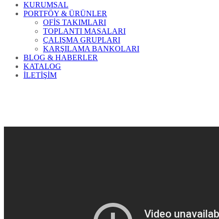
KURUMSAL
PORTFÖY & ÜRÜNLER
OFİS TAKIMLARI
TOPLANTI MASALARI
ÇALIŞMA GRUPLARI
KARŞILAMA BANKOLARI
BLOG & HABERLER
KATALOG
İLETİŞİM