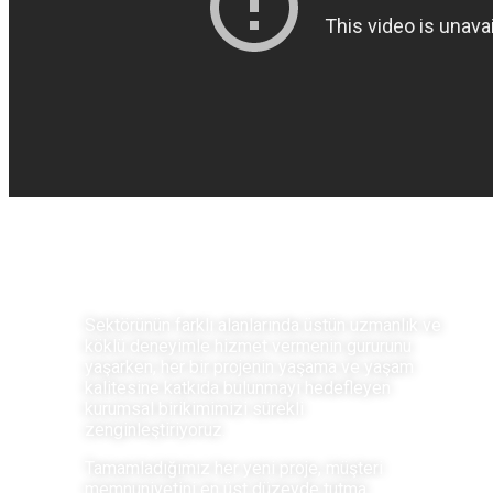
[ KURUMSAL ]
Sektörünün farklı alanlarında üstün uzmanlık ve
köklü deneyimle hizmet vermenin gururunu
yaşarken, her bir projenin yaşama ve yaşam
kalitesine katkıda bulunmayı hedefleyen
kurumsal birikimimizi sürekli
zenginleştiriyoruz.
Tamamladığımız her yeni proje, müşteri
memnuniyetini en üst düzeyde tutma