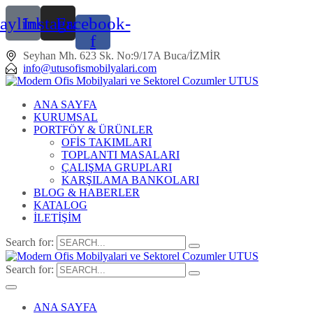
taylinked
Instagram
Facebook-
f
Seyhan Mh. 623 Sk. No:9/17A Buca/İZMİR
info@utusofismobilyalari.com
ANA SAYFA
KURUMSAL
PORTFÖY & ÜRÜNLER
OFİS TAKIMLARI
TOPLANTI MASALARI
ÇALIŞMA GRUPLARI
KARŞILAMA BANKOLARI
BLOG & HABERLER
KATALOG
İLETİŞİM
Search for:
Search for:
ANA SAYFA