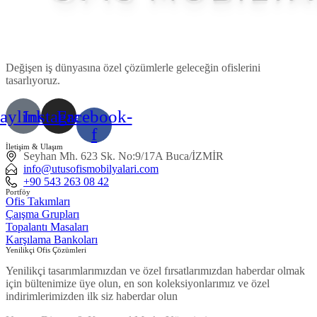
Değişen iş dünyasına özel çözümlerle geleceğin ofislerini
tasarlıyoruz.
taylinked
Instagram
Facebook-
f
İletişim & Ulaşım
Seyhan Mh. 623 Sk. No:9/17A Buca/İZMİR
info@utusofismobilyalari.com
+90 543 263 08 42
Portföy
Ofis Takımları
Çaışma Grupları
Topalantı Masaları
Karşılama Bankoları
Yenilikçi Ofis Çözümleri
Yenilikçi tasarımlarımızdan ve özel fırsatlarımızdan haberdar olmak
için bültenimize üye olun, en son koleksiyonlarımız ve özel
indirimlerimizden ilk siz haberdar olun