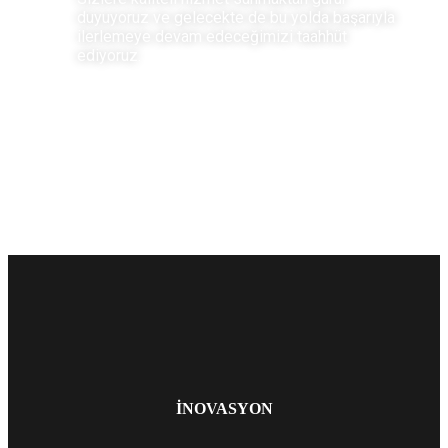
duyuyoruz ve gelecekte de bu yolda başarıyla
ilerlemeye devam edeceğimizi taahhüt
ediyoruz.
İNOVASYON