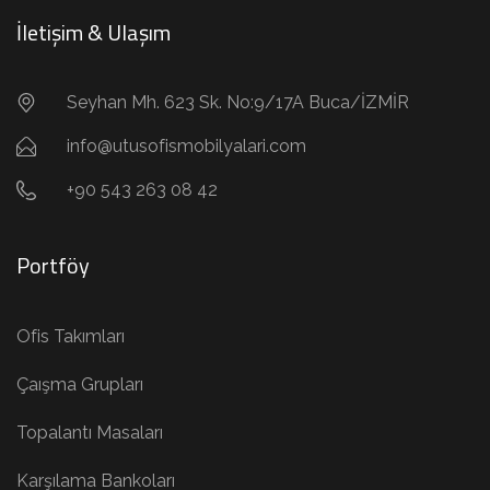
İletişim & Ulaşım
Seyhan Mh. 623 Sk. No:9/17A Buca/İZMİR
info@utusofismobilyalari.com
+90 543 263 08 42
Portföy
Ofis Takımları
Çaışma Grupları
Topalantı Masaları
Karşılama Bankoları