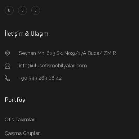
İletişim & Ulaşım
Seyhan Mh. 623 Sk. No:9/17A Buca/İZMİR
info@utusofismobilyalari.com
+90 543 263 08 42
Portföy
Ofis Takımları
Çaışma Grupları