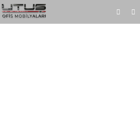
Çınar Toplantı
HOME
URUNLER
TOPLANTI MASALARI
ÇINAR TOPLANTI