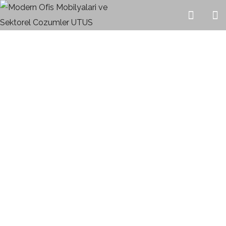
Fuga Toplantı
HOME
URUNLER
TOPLANTI MASALARI
FUGA TOPLANTI