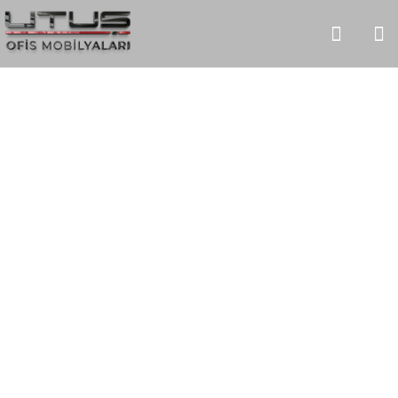
Gondol
HOME
URUNLER
OFIS TAKIMLARI
GONDOL