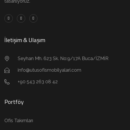
tasarlıyoruz.
İletişim & Ulaşım
Seyhan Mh. 623 Sk. No:9/17A Buca/İZMİR
info@utusofismobilyalari.com
+90 543 263 08 42
Portföy
Ofis Takımları